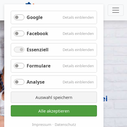
Google
für
Details einblenden
Google
Facebook
für
Details einblenden
Facebook
Essenziell
für
Details einblenden
Essenziell
Formulare
für
Details einblenden
Formulare
Analyse
für
Details einblenden
Analyse
Bauen oder Kaufen?
Ihre Baufinanzierung ist bei
Auswahl speichern
uns in guten Händen!
Alle akzeptieren
Impressum
Datenschutz