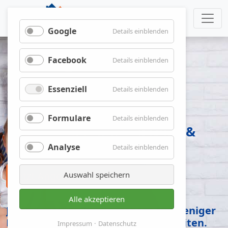
Google
für
Details einblenden
Google
Facebook
für
Details einblenden
Facebook
Essenziell
für
Details einblenden
Essenziell
Formulare
für
Details einblenden
Anschlussfinanzierung &
Formulare
Forward-Darlehen
Analyse
für
Details einblenden
Analyse
jetzt Angebot anforden
Auswahl speichern
Alle akzeptieren
Jetzt günstige Zinsen sichern für weniger
Kosten und mehr finanzielle Freiheiten.
Impressum
Datenschutz