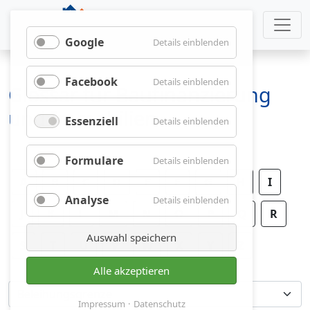
Google
für
Details einblenden
Google
Facebook
für
Details einblenden
Glossar für Baufinanzierung
Facebook
und Immobilien
Essenziell
für
Details einblenden
Essenziell
Formulare
für
Details einblenden
Formulare
A
B
C
D
E
F
G
H
I
Analyse
für
Details einblenden
J
K
L
M
N
O
P
Analyse
Q
R
Auswahl speichern
S
T
U
V
W
X
Y
Z
Alle akzeptieren
Impressum
Datenschutz