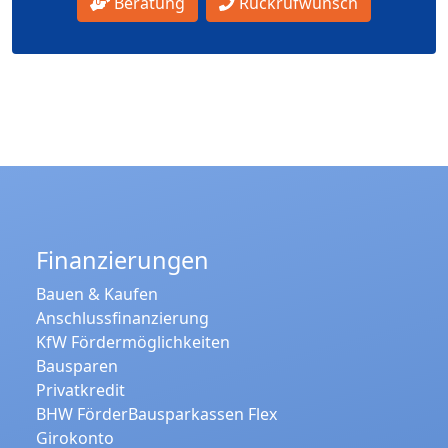
Beratung
Rückrufwunsch
Finanzierungen
Bauen & Kaufen
Anschlussfinanzierung
KfW Fördermöglichkeiten
Bausparen
Privatkredit
BHW FörderBausparkassen Flex
Girokonto