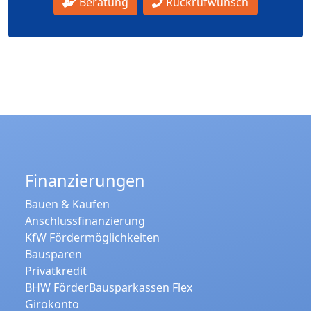
Beratung
Rückrufwunsch
Finanzierungen
Bauen & Kaufen
Anschlussfinanzierung
KfW Fördermöglichkeiten
Bausparen
Privatkredit
BHW FörderBausparkassen Flex
Girokonto