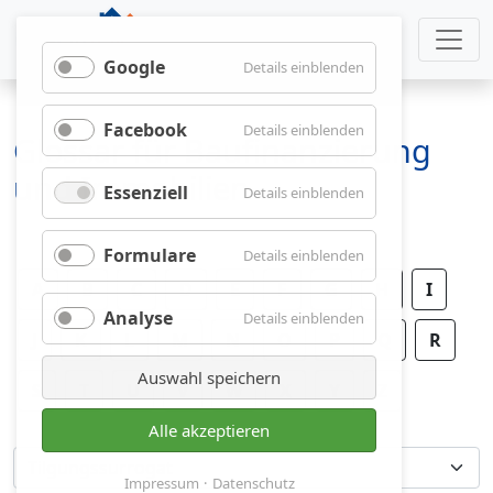
Google
für
Details einblenden
Google
Facebook
für
Details einblenden
Glossar für Baufinanzierung
Facebook
und Immobilien
Essenziell
für
Details einblenden
Essenziell
Formulare
für
Details einblenden
Formulare
A
B
C
D
E
F
G
H
I
Analyse
für
Details einblenden
J
K
L
M
N
O
P
Analyse
Q
R
Auswahl speichern
S
T
U
V
W
X
Y
Z
Alle akzeptieren
Impressum
Datenschutz