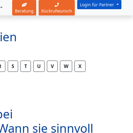
Login für Partner
Beratung
Rückrufwunsch
ien
R
S
T
U
V
W
X
bei
Wann sie sinnvoll