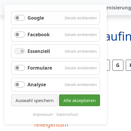
Baufinanzierung
Modernisierung
Google
für
Details einblenden
Google
Glossar für Bauf
Facebook
für
Details einblenden
Facebook
Essenziell
für
Details einblenden
Essenziell
A
B
C
D
E
F
G
Formulare
für
Details einblenden
Formulare
Y
Z
Analyse
für
Details einblenden
Analyse
Auswahl speichern
Alle akzeptieren
Teilauszahlungszuschlag
Impressum
Datenschutz
Teileigentum