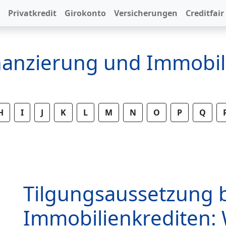
Privatkredit
Girokonto
Versicherungen
Creditfair
inanzierung und Immobil
H
I
J
K
L
M
N
O
P
Q
Tilgungsaussetzung 
Immobilienkrediten: 