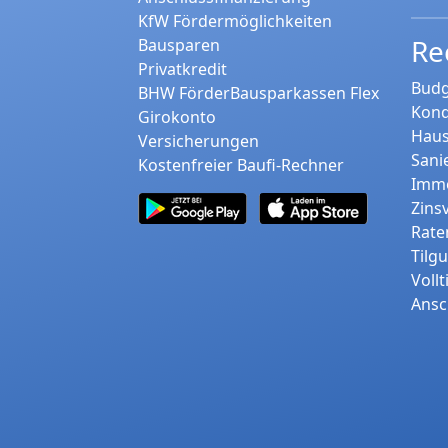
KfW Fördermöglichkeiten
Re
Bausparen
Privatkredit
Budg
BHW FörderBausparkassen Flex
Kond
Girokonto
Haus
Versicherungen
Sani
Kostenfreier Baufi-Rechner
Immo
Zins
Rate
Tilg
Voll
Ansc