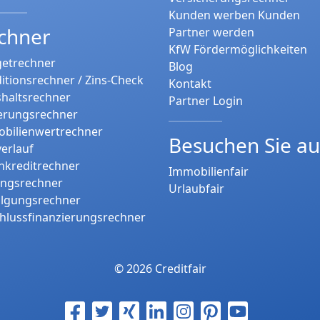
Kunden werben Kunden
chner
Partner werden
KfW Fördermöglichkeiten
etrechner
Blog
itionsrechner / Zins-Check
Kontakt
haltsrechner
Partner Login
erungsrechner
bilienwertrechner
Besuchen Sie a
verlauf
nkreditrechner
Immobilienfair
ungsrechner
Urlaubfair
tilgungsrechner
hlussfinanzierungsrechner
© 2026 Creditfair