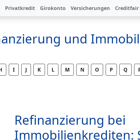
Privatkredit
Girokonto
Versicherungen
Creditfair
inanzierung und Immobil
H
I
J
K
L
M
N
O
P
Q
Refinanzierung bei
Immobilienkrediten: S