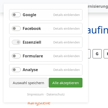
Baufinanzierung
Modernisierung
Google
für
Details einblenden
Google
Glossar für Bauf
Facebook
für
Details einblenden
Facebook
Essenziell
für
Details einblenden
Essenziell
A
B
C
D
E
F
G
Formulare
für
Details einblenden
Formulare
Y
Z
Analyse
für
Details einblenden
Analyse
Auswahl speichern
Alle akzeptieren
Rangrücktritt
Impressum
Datenschutz
Rangstelle