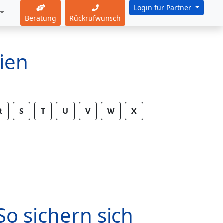
Login für Partner
Beratung
Rückrufwunsch
ien
R
S
T
U
V
W
X
o sichern sich