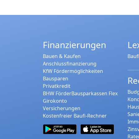
Finanzierungen
Le
Bauen & Kaufen
Bauf
Anschlussfinanzierung
KfW Fördermöglichkeiten
Re
Bausparen
Privatkredit
Budg
BHW FörderBausparkassen Flex
Kond
Girokonto
Haus
Versicherungen
Sani
Kostenfreier Baufi-Rechner
Immo
Zins
Rate