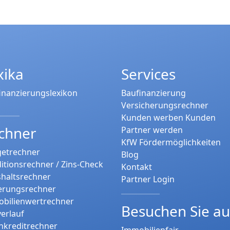
xika
Services
inanzierungslexikon
Baufinanzierung
Versicherungsrechner
Kunden werben Kunden
chner
Partner werden
KfW Fördermöglichkeiten
etrechner
Blog
itionsrechner / Zins-Check
Kontakt
haltsrechner
Partner Login
erungsrechner
bilienwertrechner
Besuchen Sie a
verlauf
nkreditrechner