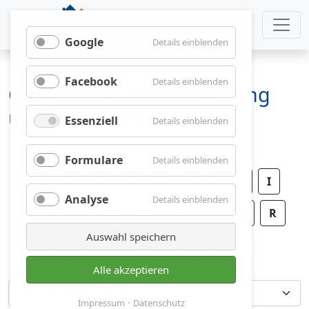
Google
für
Details einblenden
Google
Facebook
für
Details einblenden
Glossar für Baufinanzierung
Facebook
und Immobilien
Essenziell
für
Details einblenden
Essenziell
Formulare
für
Details einblenden
Formulare
A
B
C
D
E
F
G
H
I
Analyse
für
Details einblenden
J
K
L
M
N
O
P
Analyse
Q
R
Auswahl speichern
S
T
U
V
W
X
Y
Z
Alle akzeptieren
Impressum
Datenschutz