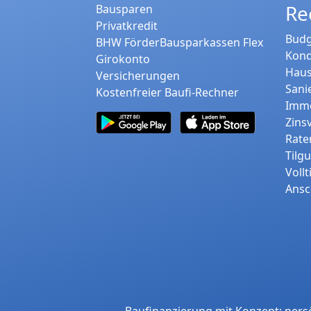
Re
Bausparen
Privatkredit
Budg
BHW FörderBausparkassen Flex
Kond
Girokonto
Haus
Versicherungen
Sani
Kostenfreier Baufi-Rechner
Immo
Zins
Rate
Tilg
Voll
Ansc