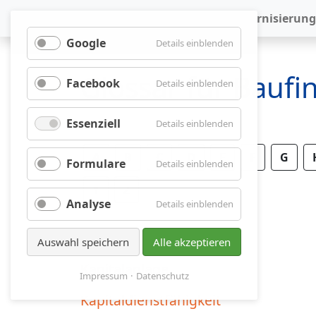
Baufinanzierung
Modernisierung
Google
für
Details einblenden
Google
Glossar für Bauf
Facebook
für
Details einblenden
Facebook
Essenziell
für
Details einblenden
Essenziell
A
B
C
D
E
F
G
Formulare
für
Details einblenden
Formulare
Y
Z
Analyse
für
Details einblenden
Analyse
Auswahl speichern
Alle akzeptieren
Kapitalanlage
Impressum
Datenschutz
Kapitaldienstfähigkeit