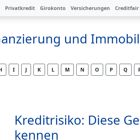
Privatkredit
Girokonto
Versicherungen
Creditfair
inanzierung und Immobil
H
I
J
K
L
M
N
O
P
Q
Kreditrisiko: Diese Ge
kennen