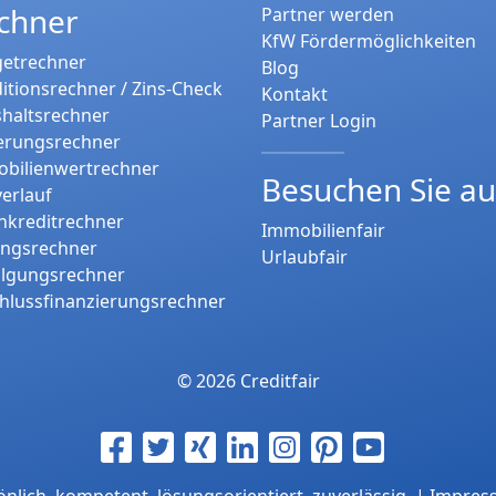
chner
Partner werden
KfW Fördermöglichkeiten
etrechner
Blog
itionsrechner / Zins-Check
Kontakt
haltsrechner
Partner Login
erungsrechner
bilienwertrechner
Besuchen Sie a
verlauf
nkreditrechner
Immobilienfair
ungsrechner
Urlaubfair
tilgungsrechner
hlussfinanzierungsrechner
© 2026 Creditfair