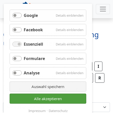
Google
für
Details einblenden
Google
Facebook
für
Details einblenden
Glossar für Baufinanzierung
Facebook
und Immobilien
Essenziell
für
Details einblenden
Essenziell
Formulare
für
Details einblenden
Formulare
A
B
C
D
E
F
G
H
I
Analyse
für
Details einblenden
J
K
L
M
N
O
P
Analyse
Q
R
Auswahl speichern
S
T
U
V
W
X
Y
Z
Alle akzeptieren
Impressum
Datenschutz