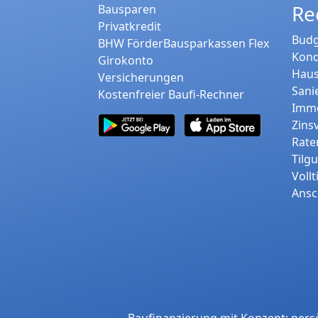
Re
Bausparen
Privatkredit
Budg
BHW FörderBausparkassen Flex
Kond
Girokonto
Haus
Versicherungen
Sani
Kostenfreier Baufi-Rechner
Immo
Zins
Rate
Tilg
Voll
Ansc