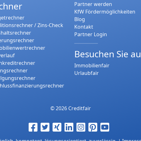
chner
Partner werden
KfW Fördermöglichkeiten
etrechner
Blog
itionsrechner / Zins-Check
Kontakt
haltsrechner
Partner Login
erungsrechner
bilienwertrechner
Besuchen Sie a
verlauf
nkreditrechner
Immobilienfair
ungsrechner
Urlaubfair
tilgungsrechner
hlussfinanzierungsrechner
© 2026 Creditfair