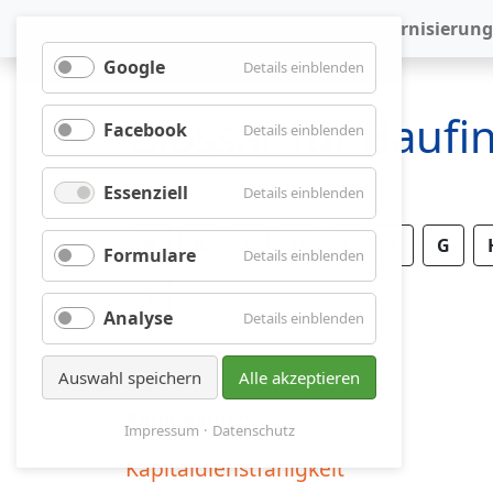
Baufinanzierung
Modernisierung
Google
für
Details einblenden
Google
Glossar für Bauf
Facebook
für
Details einblenden
Facebook
Essenziell
für
Details einblenden
Essenziell
A
B
C
D
E
F
G
Formulare
für
Details einblenden
Formulare
Y
Z
Analyse
für
Details einblenden
Analyse
Auswahl speichern
Alle akzeptieren
Kapitalanlage
Impressum
Datenschutz
Kapitaldienstfähigkeit