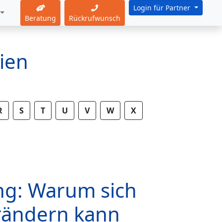
Login für Partner
Beratung
Rückrufwunsch
ien
R
S
T
U
V
W
X
ng: Warum sich
erändern kann