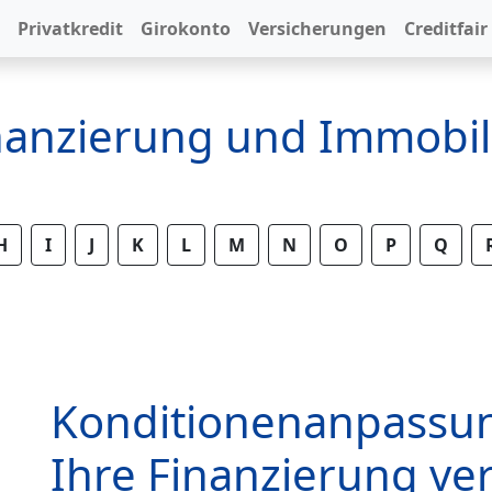
Privatkredit
Girokonto
Versicherungen
Creditfair
inanzierung und Immobil
H
I
J
K
L
M
N
O
P
Q
Konditionenanpassu
Ihre Finanzierung v