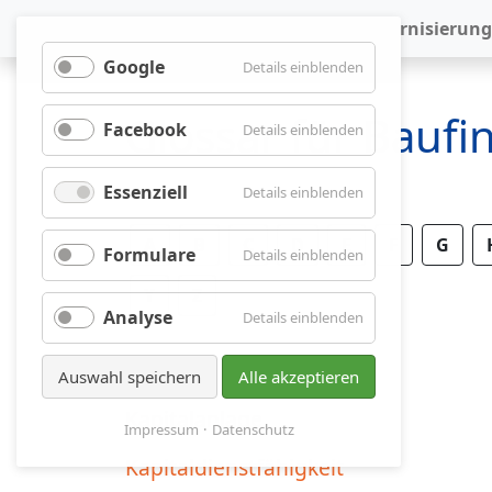
Baufinanzierung
Modernisierung
Google
für
Details einblenden
Google
Glossar für Bauf
Facebook
für
Details einblenden
Facebook
Essenziell
für
Details einblenden
Essenziell
A
B
C
D
E
F
G
Formulare
für
Details einblenden
Formulare
Y
Z
Analyse
für
Details einblenden
Analyse
Auswahl speichern
Alle akzeptieren
Kapitalanlage
Impressum
Datenschutz
Kapitaldienstfähigkeit