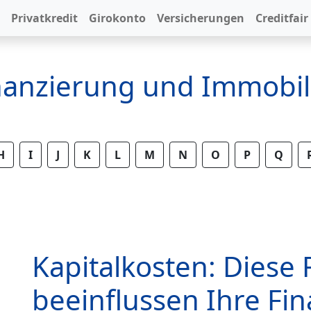
Privatkredit
Girokonto
Versicherungen
Creditfair
inanzierung und Immobil
H
I
J
K
L
M
N
O
P
Q
Kapitalkosten: Diese 
beeinflussen Ihre Fi