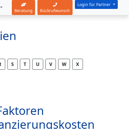
Login für Partner
Beratung
Rückrufwunsch
ien
R
S
T
U
V
W
X
Faktoren
nanzierungskosten