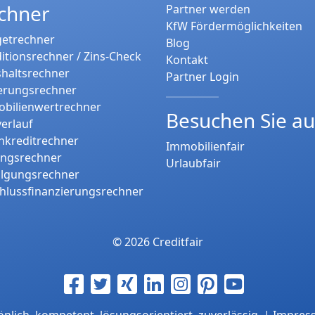
chner
Partner werden
KfW Fördermöglichkeiten
etrechner
Blog
itionsrechner / Zins-Check
Kontakt
haltsrechner
Partner Login
erungsrechner
bilienwertrechner
Besuchen Sie a
verlauf
nkreditrechner
Immobilienfair
ungsrechner
Urlaubfair
tilgungsrechner
hlussfinanzierungsrechner
© 2026 Creditfair