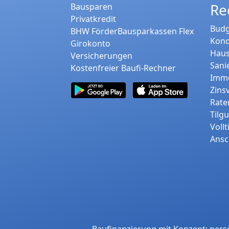
Re
Bausparen
Privatkredit
Budg
BHW FörderBausparkassen Flex
Kond
Girokonto
Haus
Versicherungen
Sani
Kostenfreier Baufi-Rechner
Immo
Zins
Rate
Tilg
Voll
Ansc