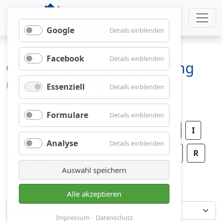
Google
für
Details einblenden
Google
Facebook
für
Details einblenden
Glossar für Baufinanzierung
Facebook
und Immobilien
Essenziell
für
Details einblenden
Essenziell
Formulare
für
Details einblenden
Formulare
A
B
C
D
E
F
G
H
I
Analyse
für
Details einblenden
J
K
L
M
N
O
P
Analyse
Q
R
Auswahl speichern
S
T
U
V
W
X
Y
Z
Alle akzeptieren
Impressum
Datenschutz