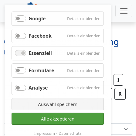
Google
für
Details einblenden
Google
Facebook
für
Details einblenden
Glossar für Baufinanzierung
Facebook
und Immobilien
Essenziell
für
Details einblenden
Essenziell
Formulare
für
Details einblenden
Formulare
A
B
C
D
E
F
G
H
I
Analyse
für
Details einblenden
J
K
L
M
N
O
P
Analyse
Q
R
Auswahl speichern
S
T
U
V
W
X
Y
Z
Alle akzeptieren
Impressum
Datenschutz