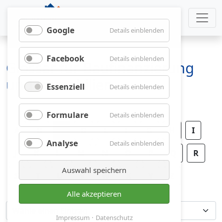
Google
für
Details einblenden
Google
Facebook
für
Details einblenden
Glossar für Baufinanzierung
Facebook
und Immobilien
Essenziell
für
Details einblenden
Essenziell
Formulare
für
Details einblenden
Formulare
A
B
C
D
E
F
G
H
I
Analyse
für
Details einblenden
J
K
L
M
N
O
P
Analyse
Q
R
Auswahl speichern
S
T
U
V
W
X
Y
Z
Alle akzeptieren
Impressum
Datenschutz