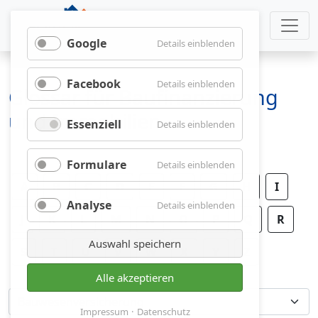
Google
für
Details einblenden
Google
Facebook
für
Details einblenden
Glossar für Baufinanzierung
Facebook
und Immobilien
Essenziell
für
Details einblenden
Essenziell
Formulare
für
Details einblenden
Formulare
A
B
C
D
E
F
G
H
I
Analyse
für
Details einblenden
J
K
L
M
N
O
P
Analyse
Q
R
Auswahl speichern
S
T
U
V
W
X
Y
Z
Alle akzeptieren
Impressum
Datenschutz