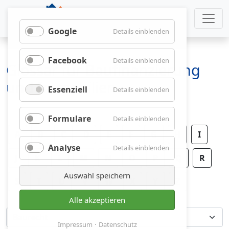
Google
für
Details einblenden
Google
Facebook
für
Details einblenden
Glossar für Baufinanzierung
Facebook
und Immobilien
Essenziell
für
Details einblenden
Essenziell
Formulare
für
Details einblenden
Formulare
A
B
C
D
E
F
G
H
I
Analyse
für
Details einblenden
J
K
L
M
N
O
P
Analyse
Q
R
Auswahl speichern
S
T
U
V
W
X
Y
Z
Alle akzeptieren
Impressum
Datenschutz