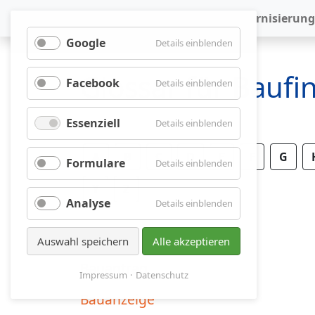
Baufinanzierung
Modernisierung
Google
für
Details einblenden
Google
Glossar für Bauf
Facebook
für
Details einblenden
Facebook
Essenziell
für
Details einblenden
Essenziell
A
B
C
D
E
F
G
Formulare
für
Details einblenden
Formulare
Y
Z
Analyse
für
Details einblenden
Analyse
Auswahl speichern
Alle akzeptieren
Bauantrag
Impressum
Datenschutz
Bauanzeige