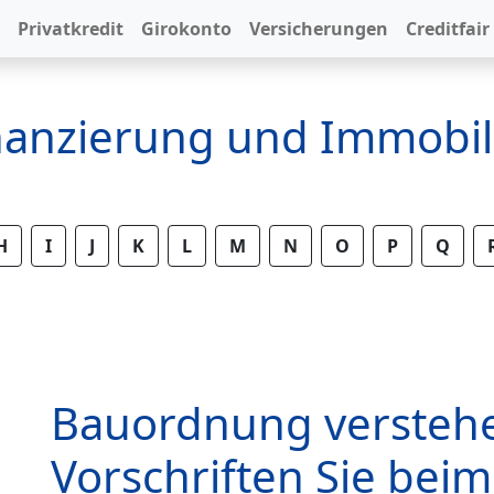
Privatkredit
Girokonto
Versicherungen
Creditfair
inanzierung und Immobil
H
I
J
K
L
M
N
O
P
Q
Bauordnung versteh
Vorschriften Sie bei