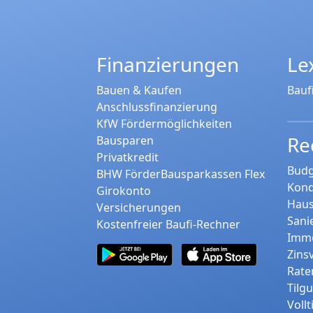
Finanzierungen
Le
Bauen & Kaufen
Bauf
Anschlussfinanzierung
KfW Fördermöglichkeiten
Re
Bausparen
Privatkredit
Budg
BHW FörderBausparkassen Flex
Kond
Girokonto
Haus
Versicherungen
Sani
Kostenfreier Baufi-Rechner
Immo
Zins
Rate
Tilg
Voll