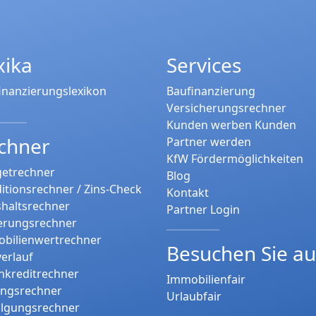
xika
Services
inanzierungslexikon
Baufinanzierung
Versicherungsrechner
Kunden werben Kunden
chner
Partner werden
KfW Fördermöglichkeiten
etrechner
Blog
itionsrechner / Zins-Check
Kontakt
haltsrechner
Partner Login
erungsrechner
bilienwertrechner
Besuchen Sie a
verlauf
nkreditrechner
Immobilienfair
ungsrechner
Urlaubfair
tilgungsrechner