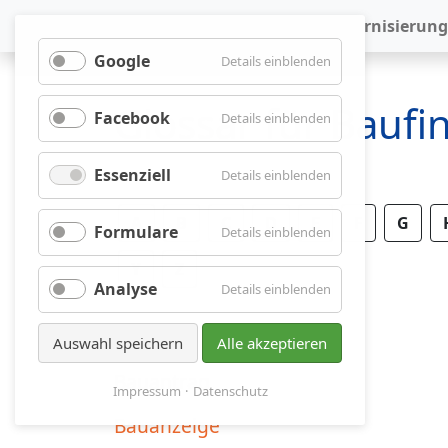
Baufinanzierung
Modernisierung
Google
für
Details einblenden
Google
Glossar für Bauf
Facebook
für
Details einblenden
Facebook
Essenziell
für
Details einblenden
Essenziell
A
B
C
D
E
F
G
Formulare
für
Details einblenden
Formulare
Y
Z
Analyse
für
Details einblenden
Analyse
Auswahl speichern
Alle akzeptieren
Bauantrag
Impressum
Datenschutz
Bauanzeige