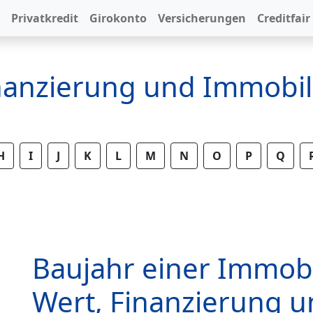
Privatkredit
Girokonto
Versicherungen
Creditfair
inanzierung und Immobil
H
I
J
K
L
M
N
O
P
Q
Baujahr einer Immobi
Wert, Finanzierung u