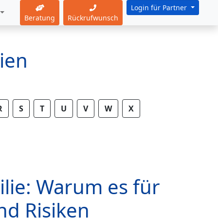
Login für Partner
Beratung
Rückrufwunsch
ien
R
S
T
U
V
W
X
lie: Warum es für
nd Risiken