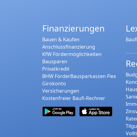
Finanzierungen
Le
Bauen & Kaufen
Bauf
Anschlussfinanzierung
KfW Fördermöglichkeiten
Re
Bausparen
Privatkredit
Budg
BHW FörderBausparkassen Flex
Kond
Girokonto
Haus
Versicherungen
Sani
Kostenfreier Baufi-Rechner
Immo
Zins
Rate
Tilg
Voll