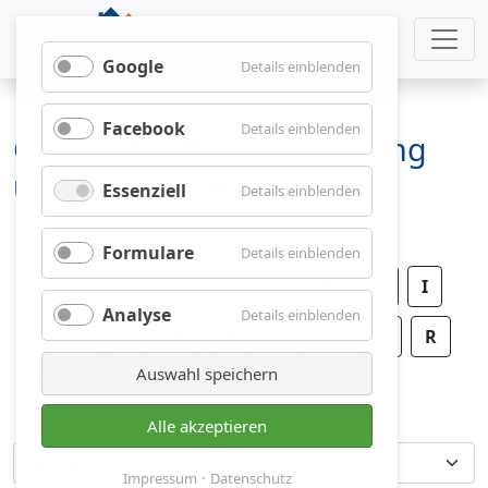
Google
für
Details einblenden
Google
Facebook
für
Details einblenden
Glossar für Baufinanzierung
Facebook
und Immobilien
Essenziell
für
Details einblenden
Essenziell
Formulare
für
Details einblenden
Formulare
A
B
C
D
E
F
G
H
I
Analyse
für
Details einblenden
J
K
L
M
N
O
P
Analyse
Q
R
Auswahl speichern
S
T
U
V
W
X
Y
Z
Alle akzeptieren
Impressum
Datenschutz