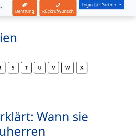
Login für Partner
Beratung
Rückrufwunsch
ien
R
S
T
U
V
W
X
rklärt: Wann sie
auherren