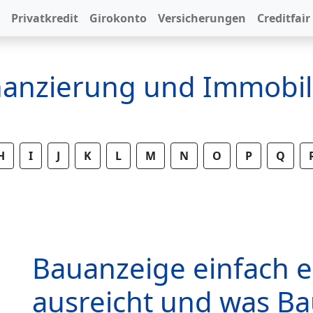
Privatkredit
Girokonto
Versicherungen
Creditfair
inanzierung und Immobil
H
I
J
K
L
M
N
O
P
Q
Bauanzeige einfach e
ausreicht und was B