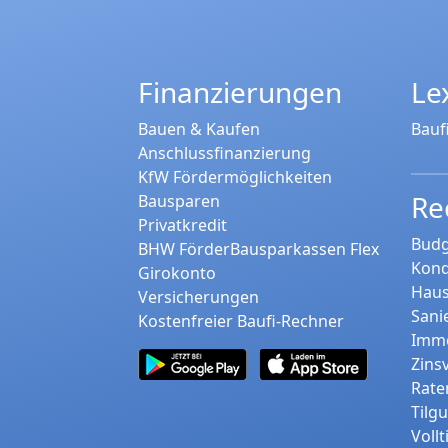
Finanzierungen
Le
Bauen & Kaufen
Bauf
Anschlussfinanzierung
KfW Fördermöglichkeiten
Re
Bausparen
Privatkredit
Budg
BHW FörderBausparkassen Flex
Kond
Girokonto
Haus
Versicherungen
Sani
Kostenfreier Baufi-Rechner
Immo
Zins
Rate
Tilg
Voll