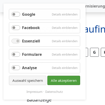
Baufinanzierung
Modernisierung
Google
für
Details einblenden
Google
Glossar für Bauf
Facebook
für
Details einblenden
Facebook
Essenziell
für
Details einblenden
Essenziell
A
B
C
D
E
F
G
Formulare
für
Details einblenden
Formulare
Y
Z
Analyse
für
Details einblenden
Analyse
Auswahl speichern
Alle akzeptieren
Bauantrag
Impressum
Datenschutz
Bauanzeige