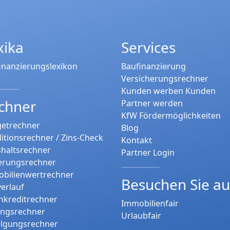
xika
Services
inanzierungslexikon
Baufinanzierung
Versicherungsrechner
Kunden werben Kunden
chner
Partner werden
KfW Fördermöglichkeiten
etrechner
Blog
itionsrechner / Zins-Check
Kontakt
haltsrechner
Partner Login
erungsrechner
bilienwertrechner
Besuchen Sie a
verlauf
nkreditrechner
Immobilienfair
ungsrechner
Urlaubfair
tilgungsrechner