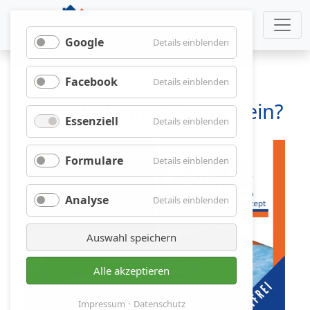
Google
für
Details einblenden
Google
Facebook
für
Details einblenden
Facebook
Umschuldung ja oder nein?
Essenziell
für
Details einblenden
Essenziell
Formulare
für
Details einblenden
Formulare
Analyse
für
Details einblenden
Analyse
Auswahl speichern
Alle akzeptieren
Impressum
Datenschutz