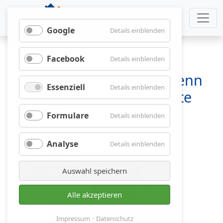
Google
für
Details einblenden
Google
Facebook
für
Details einblenden
Facebook
0%-Finanzierungen – Wenn
Essenziell
für
Details einblenden
unschlagbare Angebote
Essenziell
teuer werden!
Formulare
für
Details einblenden
Formulare
Analyse
für
Details einblenden
Analyse
Auswahl speichern
Alle akzeptieren
Impressum
Datenschutz