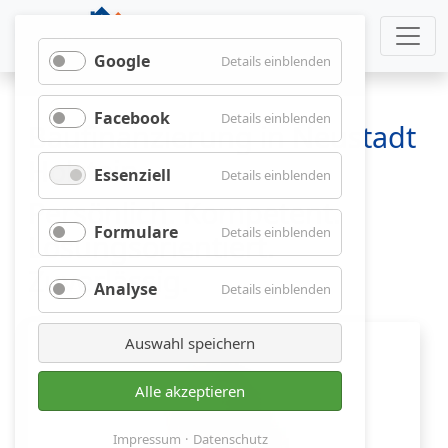
Google
für
Details einblenden
Google
Facebook
für
Details einblenden
Baufinanzierung in Neustadt
Facebook
Holstein
Essenziell
für
Details einblenden
Essenziell
Persönlich. Kompetent.
Formulare
für
Details einblenden
Lösungsorientiert.
Formulare
Zuverlässig.
Analyse
für
Details einblenden
Analyse
Auswahl speichern
Alle akzeptieren
Impressum
Datenschutz